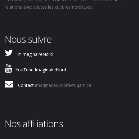
relations avec toutes les cultures nordiques.
Nous suivre
@ImaginaireNord
YouTube ImaginaireNord
Contact
imaginairedunord@uqam.ca
Nos affiliations