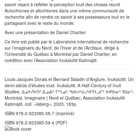
savoir visant à refléter la perception inuit des choses réunit
Autochtones et allochtones dans une même communauté de
recherche afin de rendre ce savoir à ses possesseurs tout en le
partageant avec le reste du monde.
Avec une présentation de Daniel Chartier.
Ce livre est publié par le Laboratoire international de recherche
sur l’imaginaire du Nord, de l’hiver et de l’Arctique, dirigé à
l’Université du Québec à Montréal par Daniel Chartier, en
coédition avec l’Association Inuksiutiit Katimajiit.
Louis-Jacques Dorais et Bernard Saladin d'Anglure, Inuksiutiit. Un
demi-siècle d'études inuit. Inuksiutiit. A Half-Century of Inuit
Studies. ᐃᓄᒃᓯᐅᑏᑦ ᐃᓄᐃᑦ ᒥᑦᓵᓄᑦ ᖃᐅᔨᓭᒐᓱᐊᕐᑎᓗᒋᑦ ᐅᑭᐅᓂᑦ 50ᓂᑦ,
Montréal, Imaginaire | Nord et Québec, Association Inuksiutiit
Katimajiit, coll. «Isberg», 2023, 183p.
ISBN 978-2-923385-58-7 (imprimé)
ISBN 978-2-923385-59-4 (PDF)