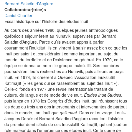
Bernard Saladin d'Anglure
Collaborateur(trice)s
Daniel Chartier
Essai historique sur l'histoire des études inuit
Au cours des années 1960, quelques jeunes anthropologues
québécois séjournèrent au Nunavik, supervisés par Bernard
Saladin d’Anglure. Parce qu’ils avaient appris à parler
couramment l’inuktitut, ils en vinrent à saisir assez bien ce que les
Inuit pensaient et considéraient comme important au sujet du
monde, du territoire et de l’existence en général. En 1970, cette
équipe se donna un nom : le groupe Inuksiutiit. Ses membres
poursuivirent leurs recherches au Nunavik, puis ailleurs en pays
inuit. En 1974, ils créèrent à Québec l’Association Inuksiutiit
Katimajiit (« les gens qui se rassemblent au sujet des Inuit »).
Celle-ci fonda en 1977 une revue internationale traitant de
culture, de langue et de mode de vie inuit,
Études Inuit Studies
,
puis lança en 1978 les Congrès d’études inuit, qui réunissent tous
les deux ou trois ans des intervenants et intervenantes de partout
dans le monde, tant inuit que
qallu­naat
. Dans cet ouvrage, Louis-
Jacques Dorais et Bernard Saladin d’Anglure racontent l’histoire
du premier demi-siècle de ces Inuksiutiit Katimajiit, qui ont joué un
rôle majeur dans l’émergence des études inuit. Cette quête de