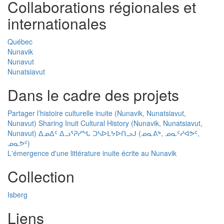
Collaborations régionales et
internationales
Québec
Nunavik
Nunavut
Nunatsiavut
Dans le cadre des projets
Partager l’histoire culturelle inuite (Nunavik, Nunatsiavut,
Nunavut) Sharing Inuit Cultural History (Nunavik, Nunatsiavut,
Nunavut) ᐃᓄᐃᑦ ᐃᓗᕐᕈᓯᖓ ᑐᓴᐅᒪᔭᐅᑎᓗᒍ (ᓄᓇᕕᒃ, ᓄᓇᑦᓯᐊᕗᑦ,
ᓄᓇᕗᑦ)
L'émergence d'une littérature inuite écrite au Nunavik
Collection
Isberg
Liens