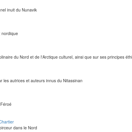
nnel inuit du Nunavik
t nordique
plinaire du Nord et de l'Arctique culturel, ainsi que sur ses principes ét
par les autrices et auteurs innus du Nitassinan
s Féroé
Chartier
noirceur dans le Nord