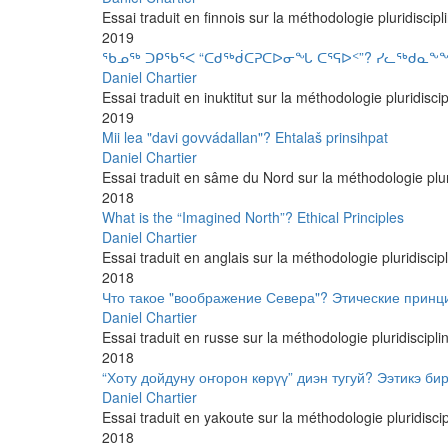
Essai traduit en finnois sur la méthodologie pluridiscipl
2019
ᖃᓄᖅ ᑐᑭᖃᕐᐸ “ᑕᑯᖅᑰᑕᕈᑕᐅᓂᖓ ᑕᕐᕋᐅᑉ”? ᓯᓚᖅᑯᓇᖕ
Daniel Chartier
Essai traduit en inuktitut sur la méthodologie pluridisci
2019
Mii lea "davi govvádallan"? Ehtalaš prinsihpat
Daniel Chartier
Essai traduit en sâme du Nord sur la méthodologie plurid
2018
What is the “Imagined North”? Ethical Principles
Daniel Chartier
Essai traduit en anglais sur la méthodologie pluridiscipl
2018
Что такое "воображение Севера"? Этические принц
Daniel Chartier
Essai traduit en russe sur la méthodologie pluridiscipli
2018
“Хоту дойдуну оҥорон көрүү” диэн тугуй? Ээтикэ би
Daniel Chartier
Essai traduit en yakoute sur la méthodologie pluridiscip
2018