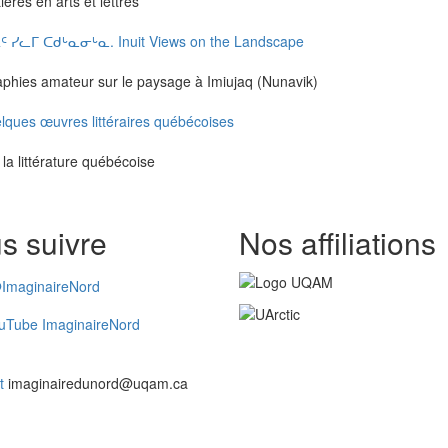
ères en arts et lettres
ᐃᑦ ᓯᓚᒥ ᑕᑯᒡᓇᓂᒡᓇ. Inuit Views on the Landscape
graphies amateur sur le paysage à Imiujaq (Nunavik)
lques œuvres littéraires québécoises
la littérature québécoise
s suivre
Nos affiliations
ImaginaireNord
uTube ImaginaireNord
t
imaginairedunord@uqam.ca