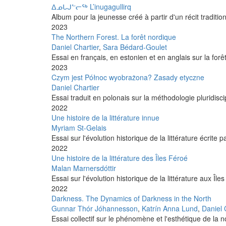
ᐃᓄᒐᒍᓪᓕᖅ L’inugagullirq
Album pour la jeunesse créé à partir d'un récit traditio
2023
The Northern Forest. La forêt nordique
Daniel Chartier
,
Sara Bédard-Goulet
Essai en français, en estonien et en anglais sur la forê
2023
Czym jest Północ wyobrażona? Zasady etyczne
Daniel Chartier
Essai traduit en polonais sur la méthodologie pluridisci
2022
Une histoire de la littérature innue
Myriam St-Gelais
Essai sur l'évolution historique de la littérature écrite 
2022
Une histoire de la littérature des Îles Féroé
Malan Marnersdóttir
Essai sur l'évolution historique de la littérature aux Île
2022
Darkness. The Dynamics of Darkness in the North
Gunnar Thór Jóhannesson
,
Katrín Anna Lund
,
Daniel 
Essai collectif sur le phénomène et l'esthétique de la 