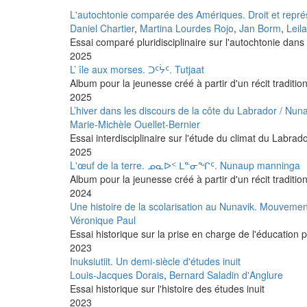
L'autochtonie comparée des Amériques. Droit et représ
Daniel Chartier
,
Martina Lourdes Rojo
,
Jan Borm
,
Leil
Essai comparé pluridisciplinaire sur l'autochtonie dan
2025
L’ île aux morses. ᑐᑦᔮᑦ. Tutjaat
Album pour la jeunesse créé à partir d'un récit traditio
2025
L’hiver dans les discours de la côte du Labrador / Nuna
Marie-Michèle Ouellet-Bernier
Essai interdisciplinaire sur l'étude du climat du Labrad
2025
L'œuf de la terre. ᓄᓇᐅᑉ ᒪᓐᓂᖏᑦ. Nunaup manninga
Album pour la jeunesse créé à partir d'un récit traditio
2024
Une histoire de la scolarisation au Nunavik. Mouve
Véronique Paul
Essai historique sur la prise en charge de l'éducation p
2023
Inuksiutiit. Un demi-siècle d'études inuit
Louis-Jacques Dorais
,
Bernard Saladin d'Anglure
Essai historique sur l'histoire des études inuit
2023