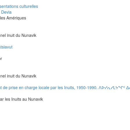
entations culturelles
a Devia
s les Amériques
nnel inuit du Nunavik
tsiavut
or
nnel inuit du Nunavik
ment de prise en charge locale par les Inuits, 1950-1990. ᐱᐅᓯᕆᓯᒪ
ar les Inuits au Nunavik