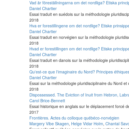
Vad är föreställningarna om det nordliga? Etiska princi
Daniel Chartier
Essai traduit en suédois sur la méthodologie pluridiscip
2018
Hva er forestillingene om det nordlige? Etiske prinsipp
Daniel Chartier
Essai traduit en norvégien sur la méthodologie pluridisc
2018
Hvad er forestillingen om det nordlige? Etiske principp
Daniel Chartier
Essai traduit en danois sur la méthodologie pluridiscipl
2018
Qu'est-ce que l'imaginaire du Nord? Principes éthique
Daniel Chartier
Essai sur la méthodologie pluridisciplinaire du Nord et 
2018
Dispossessed. The Eviction of Inuit from Hebron, Labr
Carol Brice-Bennett
Essai historique en anglais sur le déplacement forcé d
2017
Frontières. Actes du colloque québéco-norvégien
Margery Vibe Skagen
,
Helge Vidar Holm
,
Chantal Sav