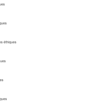
ques
iques
pes éthiques
ques
ues
iques