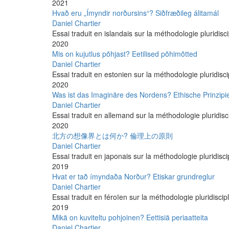
2021
Hvað eru „Ímyndir norðursins“? Siðfræðileg álitamál
Daniel Chartier
Essai traduit en islandais sur la méthodologie pluridisci
2020
Mis on kujutlus põhjast? Eetilised põhimõtted
Daniel Chartier
Essai traduit en estonien sur la méthodologie pluridisci
2020
Was ist das Imaginäre des Nordens? Ethische Prinzipi
Daniel Chartier
Essai traduit en allemand sur la méthodologie pluridisci
2020
北方の想像界とは何か? 倫理上の原則
Daniel Chartier
Essai traduit en japonais sur la méthodologie pluridisci
2019
Hvat er tað ímyndaða Norður? Etiskar grundreglur
Daniel Chartier
Essai traduit en féroïen sur la méthodologie pluridiscipl
2019
Mikä on kuviteltu pohjoinen? Eettisiä periaatteita
Daniel Chartier