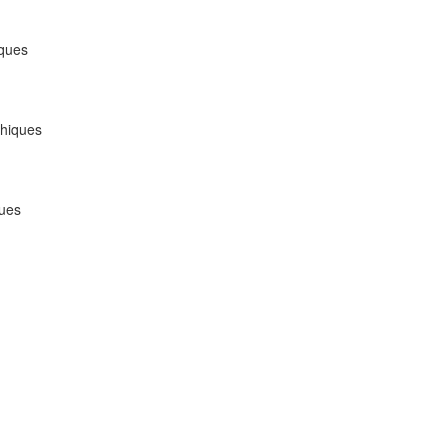
iques
thiques
ques