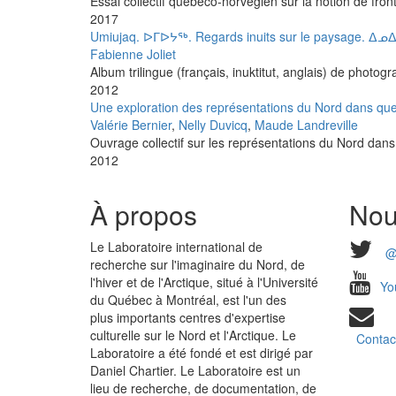
Essai collectif québéco-norvégien sur la notion de fronti
2017
Umiujaq. ᐅᒥᐅᔭᖅ. Regards inuits sur le paysage. ᐃᓄ
Fabienne Joliet
Album trilingue (français, inuktitut, anglais) de photo
2012
Une exploration des représentations du Nord dans que
Valérie Bernier
,
Nelly Duvicq
,
Maude Landreville
Ouvrage collectif sur les représentations du Nord dans 
2012
À propos
Nou
Le Laboratoire international de
@
recherche sur l'imaginaire du Nord, de
l'hiver et de l'Arctique, situé à l'Université
Yo
du Québec à Montréal, est l'un des
plus importants centres d'expertise
culturelle sur le Nord et l'Arctique. Le
Contac
Laboratoire a été fondé et est dirigé par
Daniel Chartier. Le Laboratoire est un
lieu de recherche, de documentation, de