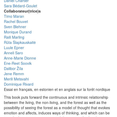
Daniel Chartier
Sara Bédard-Goulet
Collaborateur(trice)s
Timo Maran
Rachel Bouvet
Sven Blehner
Monique Durand
Raili Marling
Rūta Šlapkauskaitė
Luule Epner
Anneli Saro
Anne-Marie Dionne
Ene-Reet Soovik
Dalibor Žíla
Jene Remm
Merili Metsvahi
Dominique Rivard
Essai en français, en estonien et en anglais sur la forêt nordique
This book puts forward the continuous and intrinsic relationship
between the living, the non-living, and the forest as well as the
possibility of seeing the forest as a model of thought that evokes
emotion and affects, induces ways of thinking, and which can be