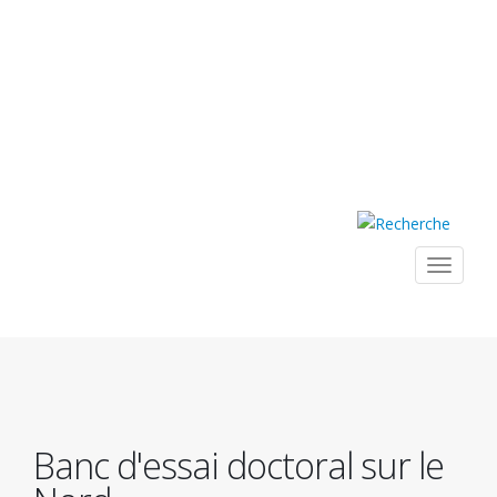
Toggle
navigat
Navig
princ
Banc d'essai doctoral sur le