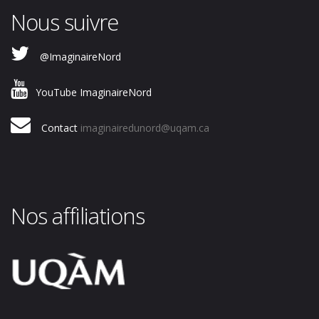
Nous suivre
@ImaginaireNord
YouTube ImaginaireNord
Contact
imaginairedunord@uqam.ca
Nos affiliations