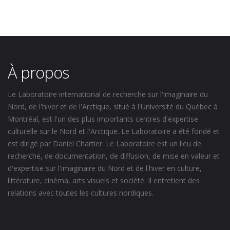
À propos
Le Laboratoire international de recherche sur l'imaginaire du
Nord, de l'hiver et de l'Arctique, situé à l'Université du Québec à
Montréal, est l'un des plus importants centres d'expertise
culturelle sur le Nord et l'Arctique. Le Laboratoire a été fondé et
est dirigé par Daniel Chartier. Le Laboratoire est un lieu de
recherche, de documentation, de diffusion, de mise en valeur et
d'expertise sur l'imaginaire du Nord et de l'hiver en culture,
littérature, cinéma, arts visuels et société. Il entretient des
relations avec toutes les cultures nordiques.