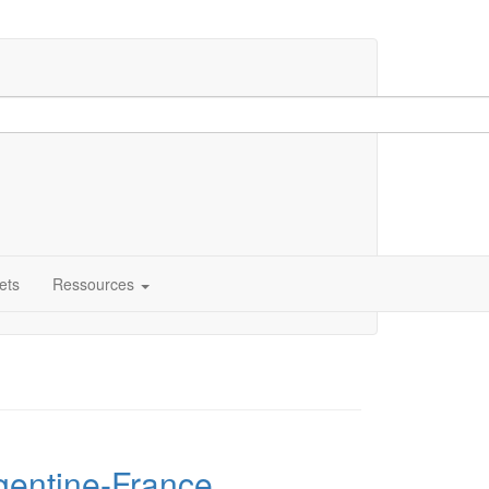
ets
Ressources
gentine-France