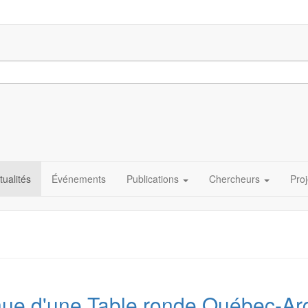
tualités
Événements
Publications
Chercheurs
Proj
ue d'une Table ronde Québec-Ar