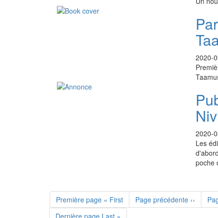
Un nouv
Par
Ta
2020-0
Premièr
Taamu
Pub
Niv
2020-0
Les édi
d'abord
poche 
Première page
« First
Page précédente
‹‹
Pa
Dernière page
Last »