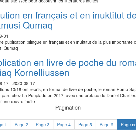
eau site Web pour découvrir les littératures inuites
ution en français et en inuktitut d
amusi Qumaq
9-01
e publication bilingue en français et en inuktitut de la plus importante 
si Qumaq
lication en livre de poche du r
iaq Kornelliussen
8-17
-
2020-08-17
tions 10/18 ont repris, en format de livre de poche, le roman Homo Sa
 paru chez La Peuplade en 2017, avec une préface de Daniel Chartier. Ce
d'une œuvre inuite
Pagination
ge
1
Page
2
Page
3
Page
4
Page
5
Page
6
Page c