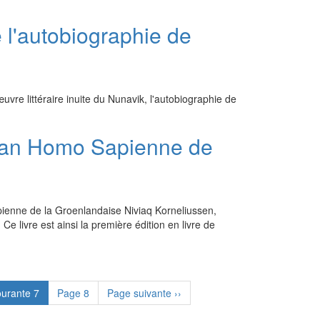
e l'autobiographie de
œuvre littéraire inuite du Nunavik, l'autobiographie de
oman Homo Sapienne de
pienne de la Groenlandaise Niviaq Korneliussen,
 livre est ainsi la première édition en livre de
ourante
7
Page
8
Page suivante
››