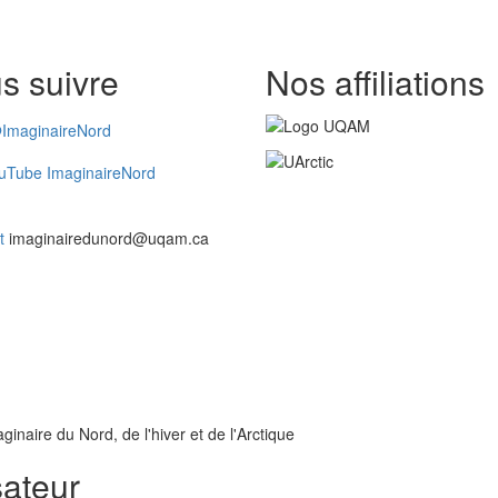
s suivre
Nos affiliations
ImaginaireNord
uTube ImaginaireNord
t
imaginairedunord@uqam.ca
inaire du Nord, de l'hiver et de l'Arctique
sateur