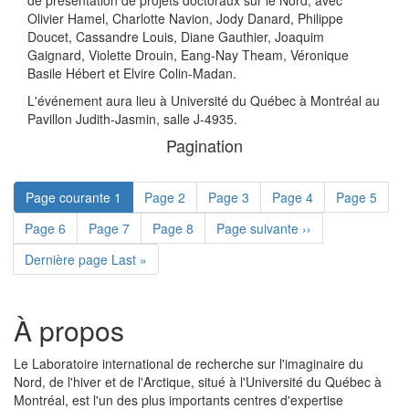
de présentation de projets doctoraux sur le Nord, avec
Olivier Hamel, Charlotte Navion, Jody Danard, Philippe
Doucet, Cassandre Louis, Diane Gauthier, Joaquim
Gaignard, Violette Drouin, Eang-Nay Theam, Véronique
Basile Hébert et Elvire Colin-Madan.
L'événement aura lieu à Université du Québec à Montréal au
Pavillon Judith-Jasmin, salle J-4935.
Pagination
Page courante
1
Page
2
Page
3
Page
4
Page
5
Page
6
Page
7
Page
8
Page suivante
››
Dernière page
Last »
À propos
Le Laboratoire international de recherche sur l'imaginaire du
Nord, de l'hiver et de l'Arctique, situé à l'Université du Québec à
Montréal, est l'un des plus importants centres d'expertise