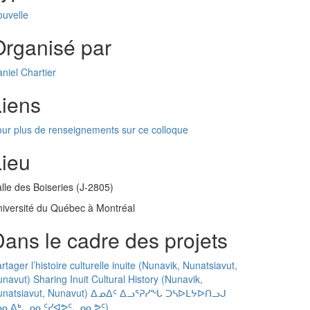
uvelle
Organisé par
niel Chartier
Liens
ur plus de renseignements sur ce colloque
Lieu
lle des Boiseries (J-2805)
iversité du Québec à Montréal
ans le cadre des projets
rtager l’histoire culturelle inuite (Nunavik, Nunatsiavut,
navut) Sharing Inuit Cultural History (Nunavik,
unatsiavut, Nunavut) ᐃᓄᐃᑦ ᐃᓗᕐᕈᓯᖓ ᑐᓴᐅᒪᔭᐅᑎᓗᒍ
ᓄᓇᕕᒃ, ᓄᓇᑦᓯᐊᕗᑦ, ᓄᓇᕗᑦ)