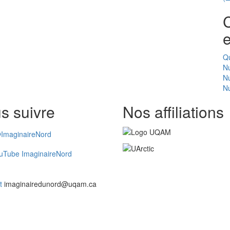
C
e
Q
N
N
Nu
s suivre
Nos affiliations
ImaginaireNord
uTube ImaginaireNord
t
imaginairedunord@uqam.ca