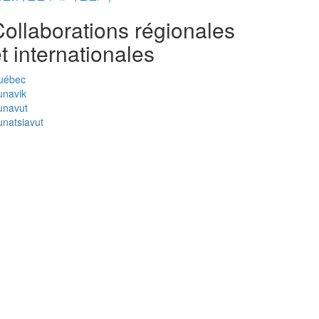
ollaborations régionales
t internationales
uébec
unavik
unavut
natsiavut