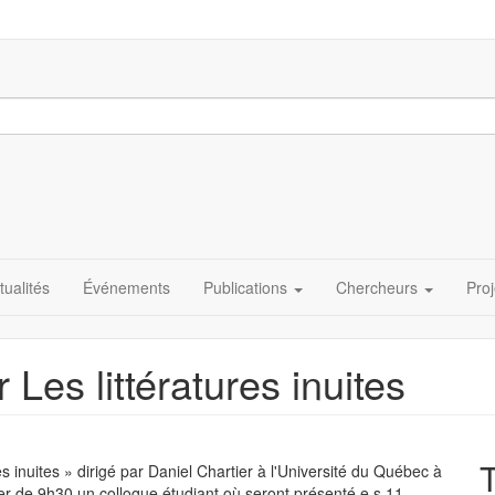
tualités
Événements
Publications
Chercheurs
Proj
 Les littératures inuites
T
 inuites » dirigé par Daniel Chartier à l'Université du Québec à
er de 9h30 un colloque étudiant où seront présenté.e.s 11