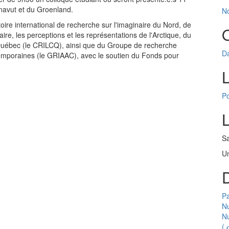
unavut et du Groenland.
No
oire international de recherche sur l'imaginaire du Nord, de
naire, les perceptions et les représentations de l'Arctique, du
u Québec (le CRILCQ), ainsi que du Groupe de recherche
Da
ntemporaines (le GRIAAC), avec le soutien du Fonds pour
Po
Sa
Un
D
Pa
Nu
N
(