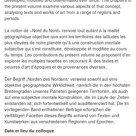
developed, modified and differentiated ever since. The chapters in
the present volume examine various aspects of that concept,
analysing texts and works of art from a range of regions and
periods.
La notion de «Nord du Nord» renvoie tout autant à la réalité
géographique objective que sont les territoires des latitudes les
plus élevées de notre planète qu'à une construction mentale
subjective qui s'est constituée, développée et modifiée au cours
du temps. Les contributions du présent volume se proposent d'en
explorer les multiples facettes en recourant Ã des textes et
oeuvres d'art d'époques et de provenances diverses.
Der Begriff „Norden des Nordens“ verweist sowohl auf eine
objektive geographische Wirklichkeit, nämlich die in den höchsten
Breitengraden unseres Planeten gelegenen Territorien, als auch
auf eine subjektive mentale Konstruktion, die im Laufe der Zeiten
entstanden ist, sich fortentwickelt und ausdifferenziert hat. Die im
vorliegenden Band enthaltenen Beiträge erforschen die
vielfältigen Facetten dieses Begriffs anhand von Texten und
Kunstwerken aus verschiedenen Regionen und Epochen.
Date et lieu du colloque