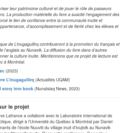
riser leur patrimoine culturel et de jouer le rôle de passeurs
rs. La production matérielle du livre a suscité l’engagement des
orcé le lien de confiance entre la communauté inuite et
 d’appartenance, d’accomplissement et de fierté chez les élèves et
ique de L’inugagullirq contribueront à la promotion du français et
e l’anglais au Nunavik. La diffusion du livre dans d’autres
er la culture inuite. Mentionnons que ce projet de lecture est
ec à Montréal.
ec
(2023)
vre L’inugagullirq
(Actualités UQAM)
l story into book
(Nunatsiaq News, 2023)
ur le projet
ève Lafrance a collaboré avec le Laboratoire international de
rctique, dirigé à l'Université du Québec à Montréal par Daniel
nants de l'école Nuuviti du village inuit d'Ivujivik au Nunavik