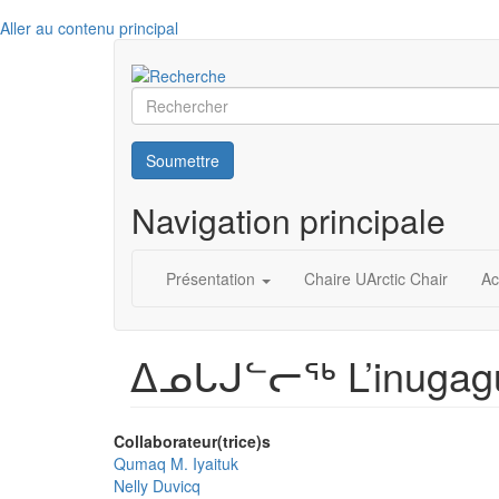
Aller au contenu principal
Rechercher
Soumettre
Navigation principale
Présentation
Chaire UArctic Chair
Ac
ᐃᓄᒐᒍᓪᓕᖅ L’inugagul
Collaborateur(trice)s
Qumaq M. Iyaituk
Nelly Duvicq