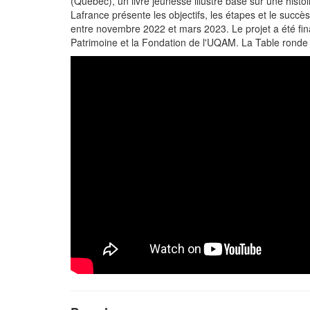
(Québec), un livre jeunesse illustré basé sur une histo
Lafrance présente les objectifs, les étapes et le succès
entre novembre 2022 et mars 2023. Le projet a été fin
Patrimoine et la Fondation de l'UQAM. La Table ronde é