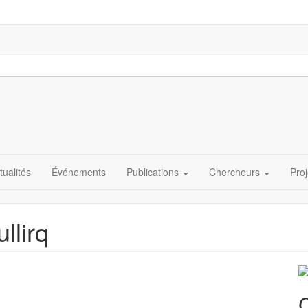
tualités
Événements
Publications
Chercheurs
Proj
lirq
C