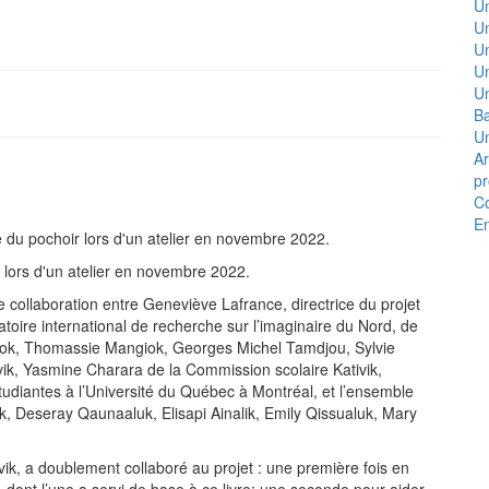
Un
U
Un
Un
U
Ba
Un
Ar
pr
Co
En
ue du pochoir lors d'un atelier en novembre 2022.
lors d'un atelier en novembre 2022.
une collaboration entre Geneviève Lafrance, directrice du projet
oratoire international de recherche sur l’imaginaire du Nord, de
angiok, Thomassie Mangiok, Georges Michel Tamdjou, Sylvie
ivik, Yasmine Charara de la Commission scolaire Kativik,
diantes à l’Université du Québec à Montréal, et l’ensemble
alik, Deseray Qaunaaluk, Elisapi Ainalik, Emily Qissualuk, Mary
ivik, a doublement collaboré au projet : une première fois en
, dont l’une a servi de base à ce livre; une seconde pour aider