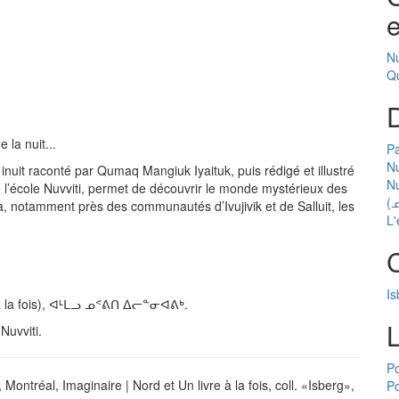
e
N
Q
D
 la nuit...
Pa
Nu
l inuit raconté par Qumaq Mangiuk Iyaituk, puis rédigé et illustré
N
de l’école Nuvviti, permet de découvrir le monde mystérieux des
(
ndra, notamment près des communautés d’Ivujivik et de Salluit, les
L'
C
Is
a fois), ᐊᒻᒪᓗ ᓄᕝᕕᑎ ᐃᓕᓐᓂᐊᕕᒃ.
 Nuvviti.
P
ontréal, Imaginaire | Nord et Un livre à la fois, coll. «Isberg»,
Po