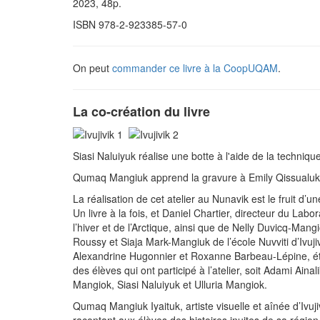
2023, 48p.
ISBN 978-2-923385-57-0
On peut
commander ce livre à la CoopUQAM
.
La co-création du livre
Siasi Naluiyuk réalise une botte à l'aide de la techniq
Qumaq Mangiuk apprend la gravure à Emily Qissualuk 
La réalisation de cet atelier au Nunavik est le fruit d’
Un livre à la fois, et Daniel Chartier, directeur du Lab
l’hiver et de l’Arctique, ainsi que de Nelly Duvicq-M
Roussy et Siaja Mark-Mangiuk de l’école Nuvviti d’Ivuj
Alexandrine Hugonnier et Roxanne Barbeau-Lépine, étu
des élèves qui ont participé à l’atelier, soit Adami Ain
Mangiok, Siasi Naluiyuk et Ulluria Mangiok.
Qumaq Mangiuk Iyaituk, artiste visuelle et aînée d’Ivuj
racontant aux élèves des histoires inuites de sa région