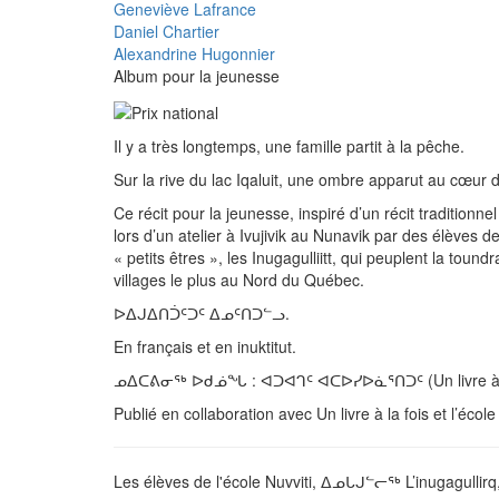
Geneviève Lafrance
Daniel Chartier
Alexandrine Hugonnier
Album pour la jeunesse
Il y a très longtemps, une famille partit à la pêche.
Sur la rive du lac Iqaluit, une ombre apparut au cœur de
Ce récit pour la jeunesse, inspiré d’un récit traditionne
lors d’un atelier à Ivujivik au Nunavik par des élèves 
« petits êtres », les Inugagulliitt, qui peuplent la tou
villages le plus au Nord du Québec.
ᐅᐃᒍᐃᑎᑑᑦᑐᑦ ᐃᓄᑦᑎᑐᓪᓗ.
En français et en inuktitut.
ᓄᐃᑕᕕᓂᖅ ᐅᑯᓅᖓ : ᐊᑐᐊᒉᑦ ᐊᑕᐅᓯᐅᓈᕐᑎᑐᑦ (Un livre à l
Publié en collaboration avec Un livre à la fois et l’école
Les élèves de l'école Nuvviti, ᐃᓄᒐᒍᓪᓕᖅ L’inugagullirq, M