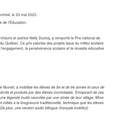
ntréal, le 23 mai 2023.
 de l'Éducation.
rcheure et autrice Nelly Duvicq, a remporté le Prix national de
du Québec. Ce prix valorise des projets issus du milieu scolaire
nt l’engagement, la persévérance scolaire et la réussite éducative
 Nuvviti, a mobilisé les élèves de 5e et de 6e année et ceux de
crits et produits par des élèves montréalais. S’inspirant de ces
 d’une légende inuite racontée par une aînée de leur village, Mme
nitiés à la linogravure traditionnelle, technique que les élèves
. De plus, une version audio bilingue (français-inuktitut)