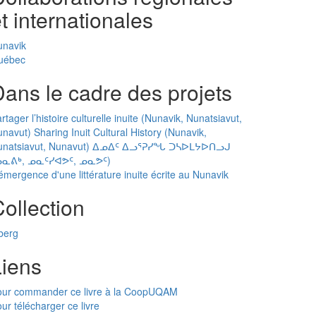
t internationales
unavik
uébec
ans le cadre des projets
rtager l’histoire culturelle inuite (Nunavik, Nunatsiavut,
navut) Sharing Inuit Cultural History (Nunavik,
unatsiavut, Nunavut) ᐃᓄᐃᑦ ᐃᓗᕐᕈᓯᖓ ᑐᓴᐅᒪᔭᐅᑎᓗᒍ
ᓄᓇᕕᒃ, ᓄᓇᑦᓯᐊᕗᑦ, ᓄᓇᕗᑦ)
émergence d'une littérature inuite écrite au Nunavik
ollection
berg
Liens
our commander ce livre à la CoopUQAM
ur télécharger ce livre