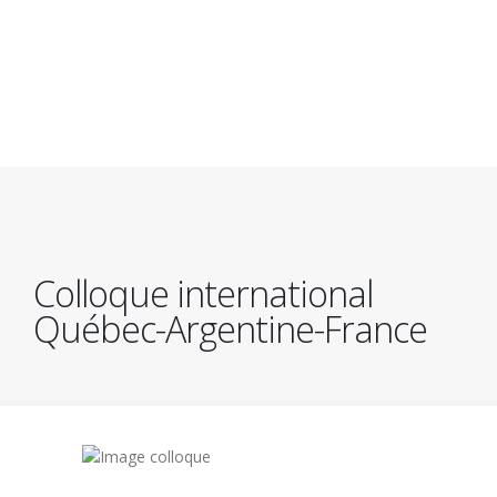
Aller
au
contenu
principal
Colloque international
Québec-Argentine-France