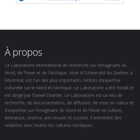
À propos
Le Laboratoire international de recherche sur l'imaginaire du
Nord, de l'hiver et de l'Arctique, situé à l'Université du Québec à
Montréal, est l'un des plus importants centres d'expertise
culturelle sur le Nord et l'Arctique. Le Laboratoire a été fondé et
est dirigé par Daniel Chartier. Le Laboratoire est un lieu de
recherche, de documentation, de diffusion, de mise en valeur et
d'expertise sur l'imaginaire du Nord et de l'hiver en culture,
littérature, cinéma, arts visuels et société. Il entretient des
relations avec toutes les cultures nordiques.