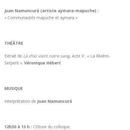
Juan Namuncurá (artiste aymara-mapuche) :
« Communautés mapuche et aymara »
THÉÂTRE
Extrait de
Là d’où vient notre sang
, Acte II : « La Rivière-
Serpent ».
Véronique Hébert
MUSIQUE
Interprétation de
Juan Namuncurá
12h30 à 13 h :
Clôture du colloque.