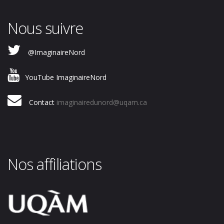
Nous suivre
@ImaginaireNord
YouTube ImaginaireNord
Contact
imaginairedunord@uqam.ca
Nos affiliations