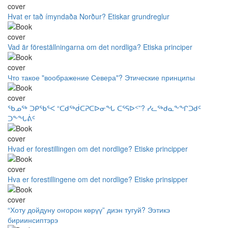
Hvat er tað ímyndaða Norður? Etiskar grundreglur
Vad är föreställningarna om det nordliga? Etiska principer
Что такое "воображение Севера"? Этические принципы
ᖃᓄᖅ ᑐᑭᖃᕐᐸ “ᑕᑯᖅᑰᑕᕈᑕᐅᓂᖓ ᑕᕐᕋᐅᑉ”? ᓯᓚᖅᑯᓇᖕᖏᑐᑯᑦ
ᑐᖕᖓᕖᑦ
Hvad er forestillingen om det nordlige? Etiske principper
Hva er forestillingene om det nordlige? Etiske prinsipper
“Хоту дойдуну оҥорон көрүү” диэн тугуй? Ээтикэ
бириинсиптэрэ