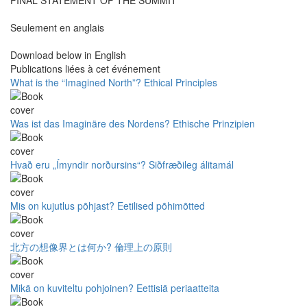
FINAL STATEMENT OF THE SUMMIT
Seulement en anglais
Download below in English
Publications liées à cet événement
What is the “Imagined North”? Ethical Principles
Was ist das Imaginäre des Nordens? Ethische Prinzipien
Hvað eru „Ímyndir norðursins“? Siðfræðileg álitamál
Mis on kujutlus põhjast? Eetilised põhimõtted
北方の想像界とは何か? 倫理上の原則
Mikä on kuviteltu pohjoinen? Eettisiä periaatteita