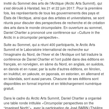
invité du Sommet des arts de l'Arctique (Arctic Arts Summit), qui
s'est déroulé à Harstad, les 21 et 22 juin 2017. Pour la première
fois, les représentants de tous les gouvernements des pays et
États de l'Arctique, ainsi que des artistes et universitaires, se sont
réunis pour discuter des perspectives de recherche et de création
des arts dans le monde circumpolaire. En ouverture au sommet,
Daniel Chartier a prononcé une conférence sur «Culture in the
Arctic in a circumpolar perspective».
Suite au Sommet, qui a réuni 400 participants, le Arctic Arts
Summit et le Laboratoire international de recherche sur
l'imaginaire du Nord, de l'hiver et de l'Arctique ont fait traduire la
conférence de Daniel Chartier et l'ont publié dans des éditions en
français, en norvégien, en sâme du Nord, en anglais, en suédois,
en danois et en russe; par la suite d'autres éditions, en féroïen,
en inuktitut, en yakoute, en japonais, en estonien, en allemand et
en islandais, sont aussi parues. Chacune de ses éditions sont
disponibles en format imprimé et en téléchargement numérique
gratuit.
Dans le cadre du Arctic Arts Summit, Daniel Chartier a organisé
une table ronde intitulée «Circumpolar perspectives on the
“imagined North”», avec la participation de José BABIN (Théâtre