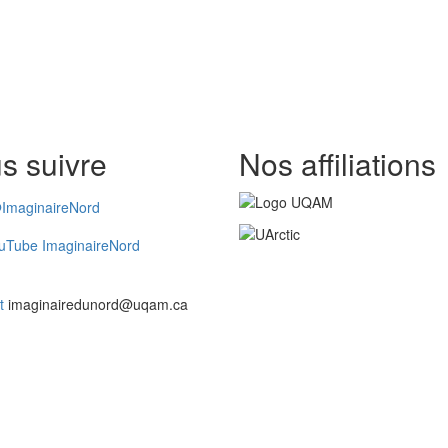
s suivre
Nos affiliations
ImaginaireNord
uTube ImaginaireNord
t
imaginairedunord@uqam.ca