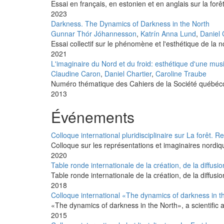
Essai en français, en estonien et en anglais sur la forê
2023
Darkness. The Dynamics of Darkness in the North
Gunnar Thór Jóhannesson
,
Katrín Anna Lund
,
Daniel 
Essai collectif sur le phénomène et l'esthétique de la 
2021
L'imaginaire du Nord et du froid: esthétique d'une mu
Claudine Caron
,
Daniel Chartier
,
Caroline Traube
Numéro thématique des Cahiers de la Société québécoi
2013
Événements
Colloque international pluridisciplinaire sur La forêt.
Colloque sur les représentations et imaginaires nordique
2020
Table ronde internationale de la création, de la diffusio
Table ronde internationale de la création, de la diffusi
2018
Colloque international «The dynamics of darkness in t
«The dynamics of darkness in the North», a scientific and
2015