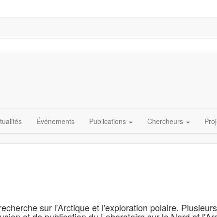
tualités
Événements
Publications
Chercheurs
Proj
cherche sur l'Arctique et l'exploration polaire. Plusieu
fusion et de publication du Laboratoire sur le Nord et l'Ar