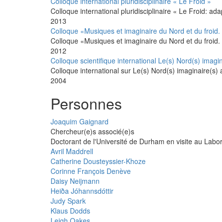
Colloque international pluridisciplinaire « Le Froid »
Colloque international pluridisciplinaire « Le Froid: ada
2013
Colloque «Musiques et imaginaire du Nord et du froid.
Colloque «Musiques et imaginaire du Nord et du froid.
2012
Colloque scientifique international Le(s) Nord(s) imagin
Colloque international sur Le(s) Nord(s) imaginaire(s) 
2004
Personnes
Joaquim Gaignard
Chercheur(e)s associé(e)s
Doctorant de l'Université de Durham en visite au Labo
Avril Maddrell
Catherine Dousteyssier-Khoze
Corinne François Denève
Daisy Neijmann
Heiða Jóhannsdóttir
Judy Spark
Klaus Dodds
Leigh Oakes